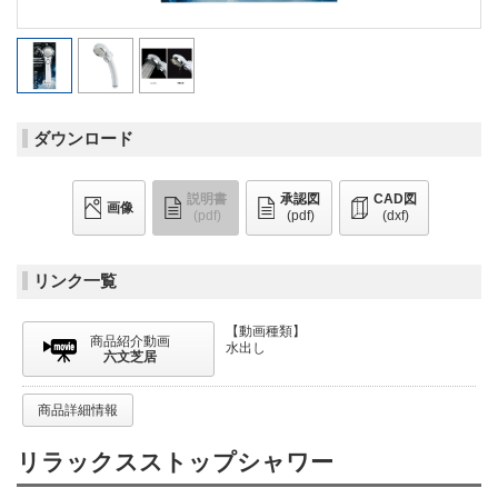
ダウンロード
説明書
承認図
CAD図
画像
(pdf)
(pdf)
(dxf)
リンク一覧
【動画種類】
商品紹介動画
水出し
六文芝居
商品詳細情報
リラックスストップシャワー