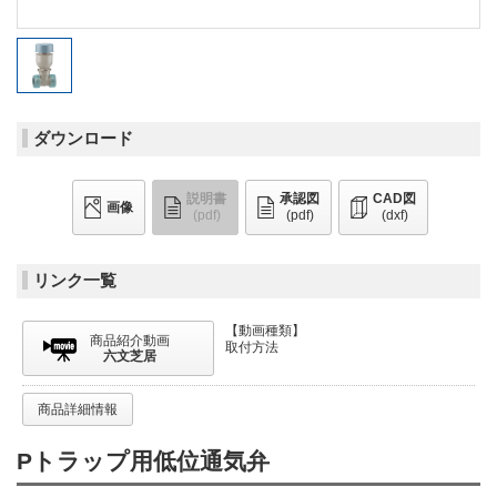
ダウンロード
説明書
承認図
CAD図
画像
(pdf)
(pdf)
(dxf)
リンク一覧
【動画種類】
商品紹介動画
取付方法
六文芝居
商品詳細情報
Pトラップ用低位通気弁