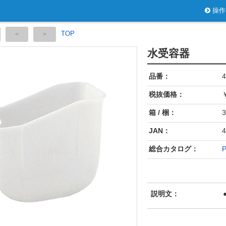
操作
TOP
水受容器
品番：
4
税抜価格：
￥
箱 / 梱：
3
JAN：
4
総合カタログ：
P
説明文：