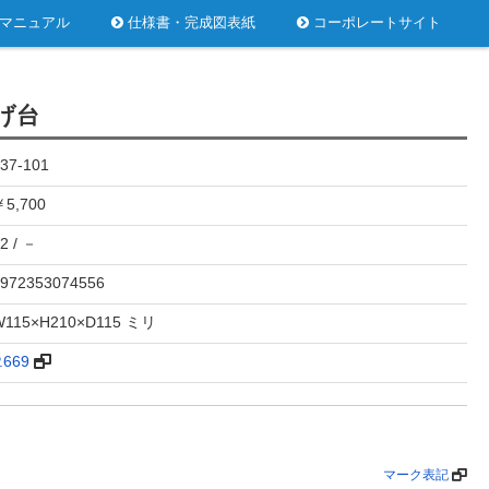
マニュアル
仕様書・完成図表紙
コーポレートサイト
げ台
37-101
5,700
2 / －
972353074556
W115×H210×D115 ミリ
.669
マーク表記