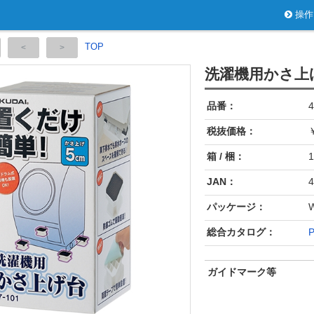
操作
TOP
洗濯機用かさ上
品番：
4
税抜価格：
￥
箱 / 梱：
1
JAN：
4
パッケージ：
総合カタログ：
P
ガイドマーク等