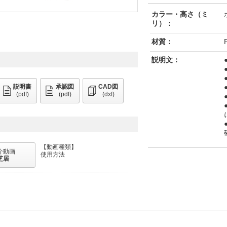
カラー・高さ（ミ
リ）：
材質：
説明文：
説明書
承認図
CAD図
(pdf)
(pdf)
(dxf)
【動画種類】
介動画
使用方法
芝居