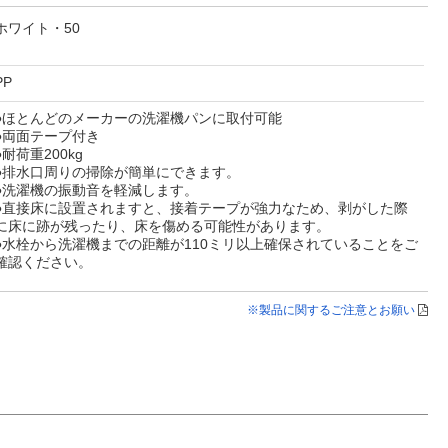
ホワイト・50
PP
●ほとんどのメーカーの洗濯機パンに取付可能
●両面テープ付き
●耐荷重200kg
●排水口周りの掃除が簡単にできます。
●洗濯機の振動音を軽減します。
●直接床に設置されますと、接着テープが強力なため、剥がした際
に床に跡が残ったり、床を傷める可能性があります。
●水栓から洗濯機までの距離が110ミリ以上確保されていることをご
確認ください。
※製品に関するご注意とお願い