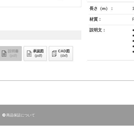
長さ（m）：
材質：
説明文：
説明書
承認図
CAD図
(pdf)
(pdf)
(dxf)
商品保証について