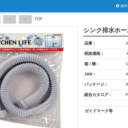
操作
TOP
シンク排水ホー
品番：
4
税抜価格：
￥
箱 / 梱：
1
JAN：
4
パッケージ：
総合カタログ：
P
ガイドマーク等