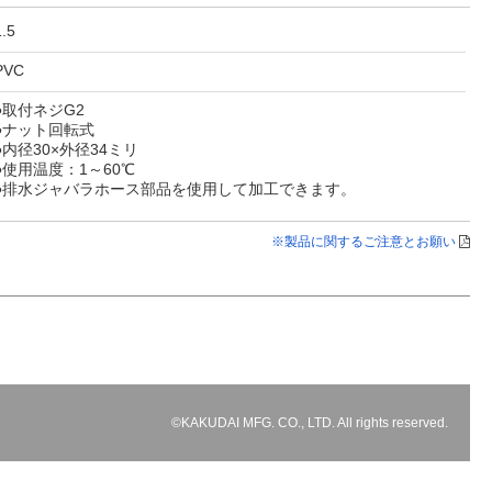
1.5
PVC
●取付ネジG2
●ナット回転式
●内径30×外径34ミリ
●使用温度：1～60℃
●排水ジャバラホース部品を使用して加工できます。
※製品に関するご注意とお願い
©KAKUDAI MFG. CO., LTD. All rights reserved.