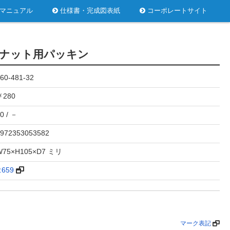
マニュアル
仕様書・完成図表紙
コーポレートサイト
ナット用パッキン
60-481-32
￥280
0 / －
972353053582
W75×H105×D7 ミリ
.659
マーク表記