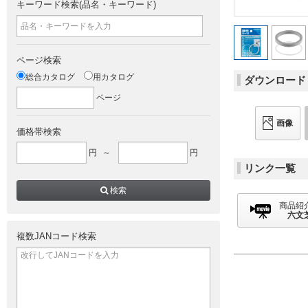
キーワード検索(品名・キーワード)
ページ検索
総合カタログ
用カタログ
ダウンロード
ページ
画像
価格帯検索
円
～
円
リンク一覧
検索
商品紹
六文
複数JANコード検索