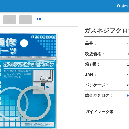
操作
TOP
ガスネジフクロ
品番：
4
税抜価格：
箱 / 梱：
1
JAN：
4
パッケージ：
総合カタログ：
P
ガイドマーク等