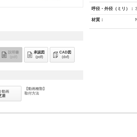
呼径・外径（ミリ）：
材質：
説明書
承認図
CAD図
(pdf)
(pdf)
(dxf)
【動画種類】
介動画
取付方法
芝居