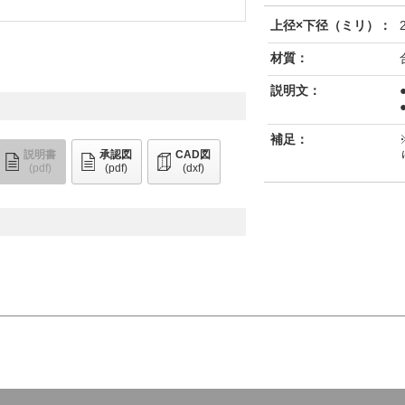
上径×下径（ミリ）：
材質：
説明文：
補足：
説明書
承認図
CAD図
(pdf)
(pdf)
(dxf)