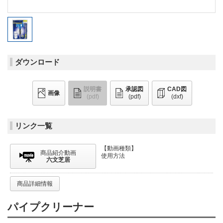
ダウンロード
説明書
承認図
CAD図
画像
(pdf)
(pdf)
(dxf)
リンク一覧
【動画種類】
商品紹介動画
使用方法
六文芝居
商品詳細情報
パイプクリーナー