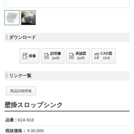
ダウンロード
説明書
承認図
CAD図
画像
(pdf)
(pdf)
(dxf)
リンク一覧
商品詳細情報
壁掛スロップシンク
品番：
624-918
税抜価格：
￥30,000