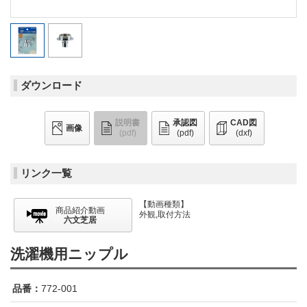
ダウンロード
説明書
承認図
CAD図
画像
(pdf)
(pdf)
(dxf)
リンク一覧
【動画種類】
商品紹介動画
外観,取付方法
六文芝居
洗濯機用ニップル
品番：
772-001