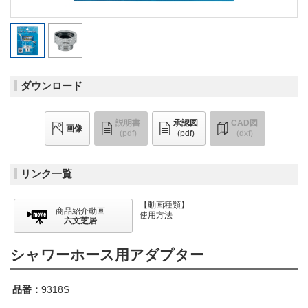
ダウンロード
説明書
承認図
CAD図
画像
(pdf)
(pdf)
(dxf)
リンク一覧
【動画種類】
商品紹介動画
使用方法
六文芝居
シャワーホース用アダプター
品番：
9318S