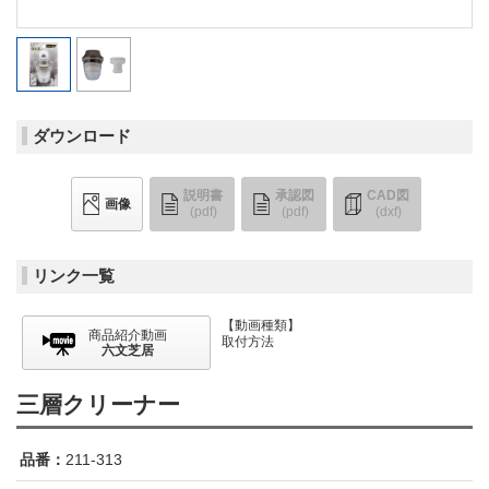
ダウンロード
説明書
承認図
CAD図
画像
(pdf)
(pdf)
(dxf)
リンク一覧
【動画種類】
商品紹介動画
取付方法
六文芝居
三層クリーナー
品番：
211-313