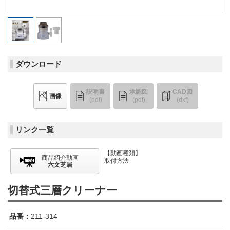
ダウンロード
説明書
承認図
CAD図
画像
(pdf)
(pdf)
(dxf)
リンク一覧
【動画種類】
商品紹介動画
取付方法
六文芝居
切替式三層クリーナー
品番：
211-314