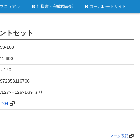
マニュアル
仕様書・完成図表紙
コーポレートサイト
ントセット
53-103
1,800
 / 120
972353116706
W127×H125×D39 ミリ
.704
マーク表記