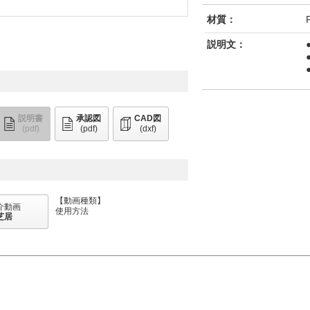
材質：
説明文：
説明書
承認図
CAD図
(pdf)
(pdf)
(dxf)
【動画種類】
介動画
使用方法
芝居