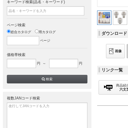
キーワード検索(品名・キーワード)
ページ検索
総合カタログ
用カタログ
ダウンロード
ページ
画像
価格帯検索
円
～
円
リンク一覧
検索
商品紹
六文
複数JANコード検索