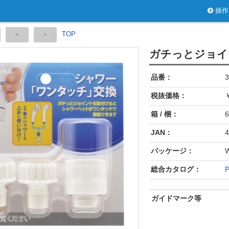
操作
TOP
ガチっとジョイ
品番：
3
税抜価格：
￥
箱 / 梱：
6
JAN：
4
パッケージ：
総合カタログ：
P
ガイドマーク等