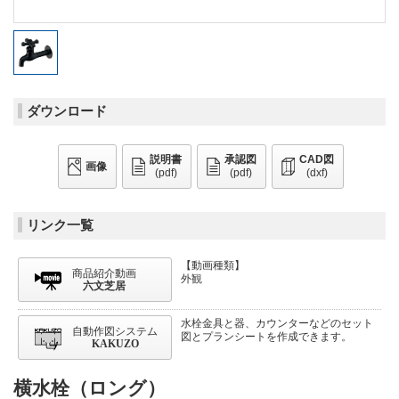
ダウンロード
説明書
承認図
CAD図
画像
(pdf)
(pdf)
(dxf)
リンク一覧
【動画種類】
商品紹介動画
外観
六文芝居
水栓金具と器、カウンターなどのセット
自動作図システム
図とプランシートを作成できます。
KAKUZO
横水栓（ロング）